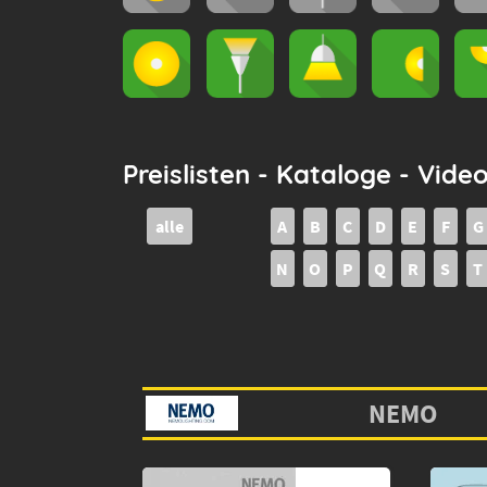
Preislisten - Kataloge - Vide
alle
A
B
C
D
E
F
G
N
O
P
Q
R
S
T
NEMO