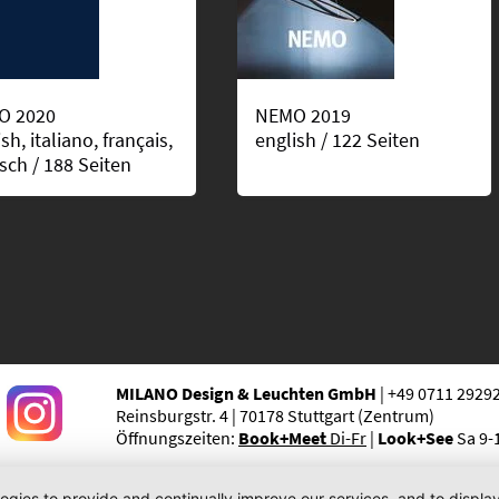
O 2020
NEMO 2019
sh, italiano, français,
english / 122 Seiten
sch / 188 Seiten
MILANO Design & Leuchten GmbH
| +49 0711 2929
Reinsburgstr. 4 | 70178 Stuttgart (Zentrum)
Öffnungszeiten:
Book+Meet
Di-Fr
|
Look+See
Sa 9-
logies to provide and continually improve our services, and to displ