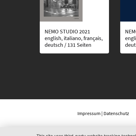
NEMO STUDIO 2021
NEM
english, italiano, français,
engli
deutsch / 131 Seiten
deut
Impressum | Datenschutz
This site uses third-party website tracking techno