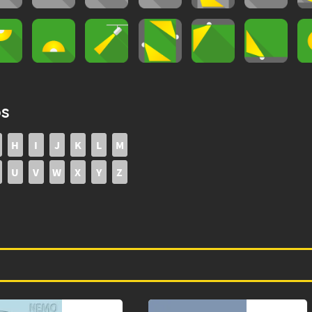
os
H
I
J
K
L
M
U
V
W
X
Y
Z