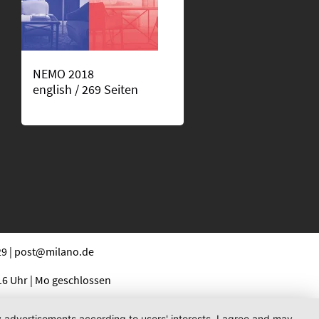
NEMO 2018
english / 269 Seiten
29 | post@milano.de
16 Uhr | Mo geschlossen
ay advertisements according to users' interests. I agree and may