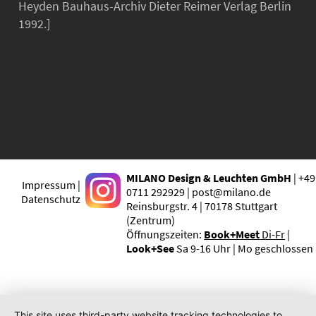
Heyden Bauhaus-Archiv Dieter Reimer Verlag Berlin
1992.]
MILANO Design & Leuchten GmbH
| +49
Impressum |
0711 292929 | post@milano.de
Datenschutz
Reinsburgstr. 4 | 70178 Stuttgart
(Zentrum)
Öffnungszeiten:
Book+Meet
Di-Fr
|
Look+See
Sa 9-16 Uhr | Mo geschlossen
This site uses third-party website tracking technologies to