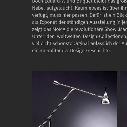
Doch Eduard-Wilfrid Buquet bleibt das groß
Nebel aufgetaucht. Kaum etwas ist über ih
verfügt, muss hier passen. Dafür ist ein Bli
als Exponat der ständigen Ausstellung in je
zeigt das MoMA die revolutionäre Show ‚Machi
Unter den weltweiten Design-Collectione
vielleicht schönste Orginal anlässlich der A
einem Solitär der Design-Geschichte.