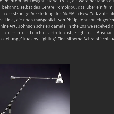
e Phantom der Designhistorie. Es ist, als wäre der Mann a
n bekannt, selbst das Centre Pompidou, das über ein fulmi
ck in die ständige Ausstellung des MoMA in New York aufschl
ne Linie, die noch maßgeblich von Philip Johnson eingerich
ne Art'. Johnson schrieb damals ‚In the 20s we received a 
n, in denen die Leuchte vertreten ist, zeigte das Boym
usstellung ‚Struck by Lighting'. Eine silberne Schreibtisch