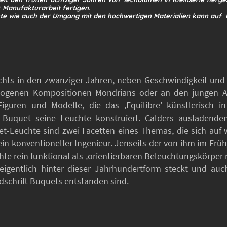
r Manufakturarbeit fertigen.
hte wie auch der Umgang mit den hochwertigen Materialien kann auf 
hts in den zwanziger Jahren, neben Geschwindigkeit und M
wogenen Kompositionen Mondrians oder an den jungen Al
Figuren und Modelle, die das ‚Equilibre' künstlerisch 
der Buquet seine Leuchte konstruiert. Calders ausladen
et-Leuchte sind zwei Facetten eines Themas, die sich au
in konventioneller Ingenieur. Jenseits der von ihm im Früh
hte rein funktional als ‚orientierbaren Beleuchtungskörper
eigentlich hinter dieser Jahrhundertform steckt und au
ndschrift Buquets entstanden sind.