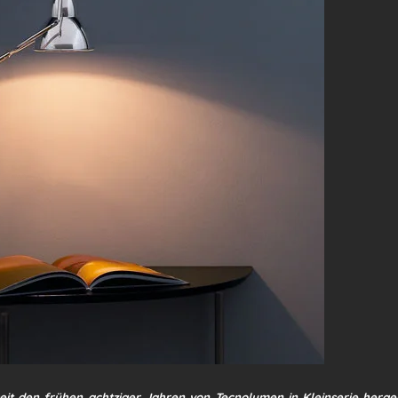
eit den frühen achtziger Jahren von Tecnolumen in Kleinserie herg