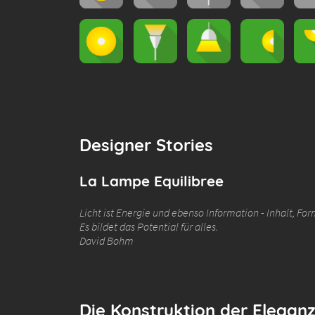
Designer Stories
La Lampe Equilibree
Licht ist Energie und ebenso Information - Inhalt, For
Es bildet das Potential für alles.
David Bohm
Die Konstruktion der Eleganz