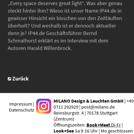
„Every space deserves great light“. Was aber genau
steckt hinter ihm? Wieso ist unser Name IP44.de in
gewisser Hinsicht ein bisschen von den Zeitläuften
überholt? Und weshalb ist er dennoch aktueller
denn je? IP44.de Geschäftsführer Bernd
Schmalhorst erklärt es im Interview mit dem
Autoren Harald Willenbrock.
Zurück
MILANO Design & Leuchten GmbH
| +49
Impressum |
0711 292929 | post@milano.de
Datenschutz
Reinsburgstr. 4 | 70178 Stuttgart
(Zentrum)
Öffnungszeiten:
Book+Meet
Di-Fr
|
Look+See
Sa 9-16 Uhr | Mo geschlossen