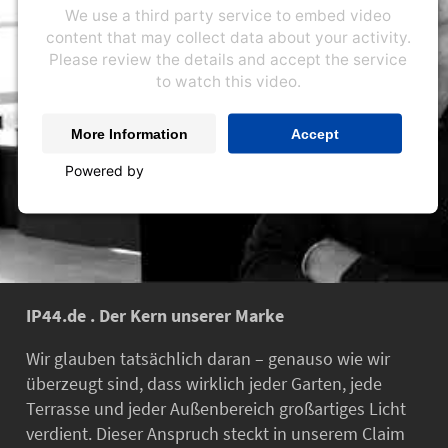
We use a third party service to embed video
content that may collect data about your activity.
Please review the details and accept the service
to watch this video.
More Information
Accept
Powered by
Usercentrics Consent Management
Platform
IP44.de . Der Kern unserer Marke
Wir glauben tatsächlich daran – genauso wie wir
überzeugt sind, dass wirklich jeder Garten, jede
Terrasse und jeder Außenbereich großartiges Licht
verdient. Dieser Anspruch steckt in unserem Claim